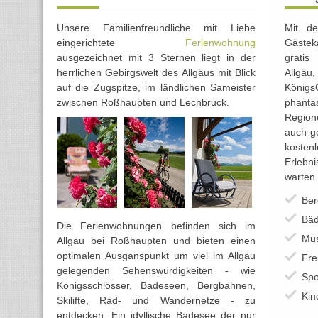
Unsere Familienfreundliche mit Liebe
Mit de
eingerichtete
Ferienwohnung
Gästek
ausgezeichnet mit 3 Sternen liegt in der
gratis
herrlichen Gebirgswelt des Allgäus mit Blick
Allgäu
auf die Zugspitze, im ländlichen Sameister
Königs
zwischen Roßhaupten und Lechbruck.
phanta
Region
auch ge
kosten
Erlebn
warten 
Ber
Bäd
Die Ferienwohnungen befinden sich im
Mus
Allgäu bei Roßhaupten und bieten einen
optimalen Ausganspunkt um viel im Allgäu
Fre
gelegenden Sehenswürdigkeiten - wie
Spo
Königsschlösser, Badeseen, Bergbahnen,
Kin
Skilifte, Rad- und Wandernetze - zu
entdecken. Ein idyllische Badesee der nur