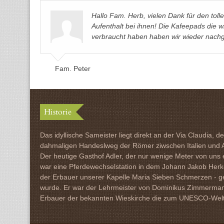
Hallo Fam. Herb, vielen Dank für den toll
Aufenthalt bei ihnen! Die Kafeepads die w
verbraucht haben haben wir wieder nachgefü
Fam. Peter
Historie
Das idyllische Sameister liegt direkt an der Via Claudia, d
dahmaligen Handeslweg der Römer ziwschen Italien und 
Der heutige Gasthof Adler, der nur wenige Meter von uns en
war eine Pferdewechselstation in dem Johann Jakob Her
der Erbauer unserer Kapelle Maria Sieben Schmerzen - 
wurde. Er war der Lehrmeister von Dominikus Zimmerma
Erbauer der bekannten Wieskirche die zum UNESCO-Welte