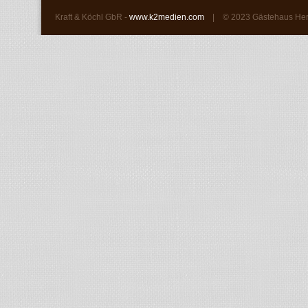
Kraft & Köchl GbR -
www.k2medien.com
| ©
2023 Gästehaus He